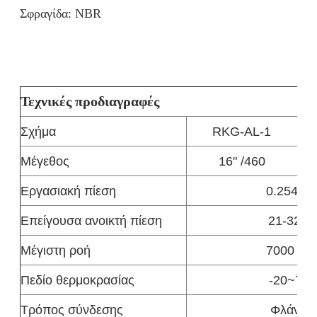
Σφραγίδα: NBR
Τεχνικές προδιαγραφές
Σχήμα
RKG-AL-1
Μέγεθος
16" /460
Εργασιακή πίεση
0.254 M
Επείγουσα ανοικτή πίεση
21-32K
Μέγιστη ροή
7000 m3
Πεδίο θερμοκρασίας
-20~70°
Τρόπος σύνδεσης
Φλάντζε