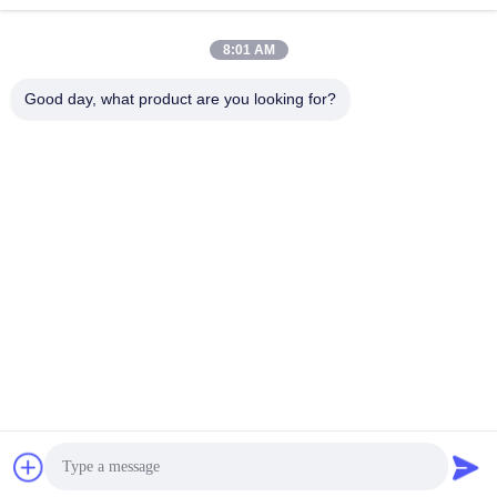
8:01 AM
ΥΠΟΒΟΛΉ
Good day, what product are you looking for?
ΔΙΕΎΘΥΝΣΗ
RM 803, αριθ. 46, Λεωφόρος 423, Xincun Rd., Σαγκάη, Κίνα
200065 (Greenland Putuo Commercial Plaza, κτίριο αριθ. 1)
SHANGHAI COWELL MACHINERY CO., LTD.
Καλή ποιότητα της Κίνας Μετρητής ροής Προμηθευτής.
Πνευματικά δικαιώματα © 2024-2026 Shanghai Cowell
Machinery Co., Ltd. . Διατηρούνται όλα τα πνευματικά
δικαιώματα.