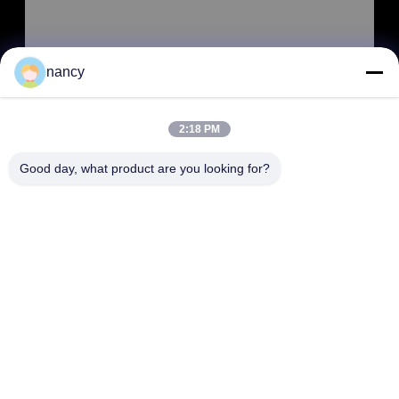
nancy
2:18 PM
ΥΠΟΒΟΛΉ
Good day, what product are you looking for?
ΔΙΕΎΘΥΝΣΗ
RM 803, αριθ. 46, Λεωφόρος 423, Xincun Rd., Σαγκάη, Κίνα
200065 (Greenland Putuo Commercial Plaza, κτίριο αριθ. 1)
SHANGHAI COWELL MACHINERY CO., LTD.