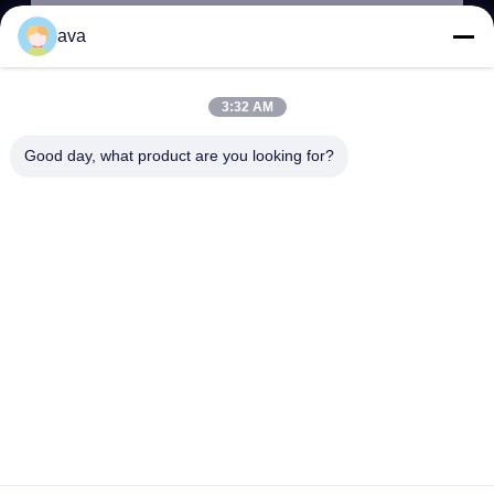
ava
3:32 AM
ΥΠΟΒΟΛΉ
Good day, what product are you looking for?
ΔΙΕΎΘΥΝΣΗ
RM 803, αριθ. 46, Λεωφόρος 423, Xincun Rd., Σαγκάη, Κίνα
200065 (Greenland Putuo Commercial Plaza, κτίριο αριθ. 1)
SHANGHAI COWELL MACHINERY CO., LTD.
Καλή ποιότητα της Κίνας Μετρητής ροής Προμηθευτής.
Πνευματικά δικαιώματα © 2024-2026 Shanghai Cowell