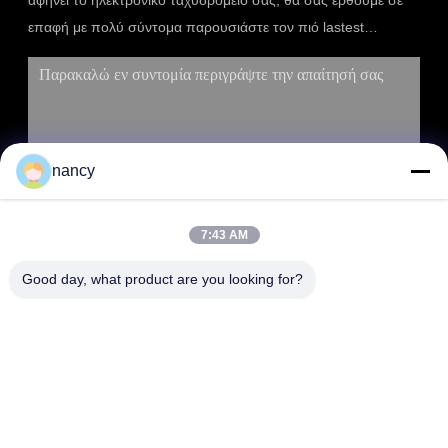
αφήνει το ηλεκτρονικό ταχυδρομείο σας, θα σας έρθουμε σε
επαφή με πολύ σύντομα παρουσιάστε τον πιό lastest
κατάλογο.
nancy
7:43 AM
ΥΠΟΒΟΛΉ
Good day, what product are you looking for?
ΔΙΕΎΘΥΝΣΗ
RM 803, αριθ. 46, Λεωφόρος 423, Xincun Rd., Σαγκάη, Κίνα
200065 (Greenland Putuo Commercial Plaza, κτίριο αριθ. 1)