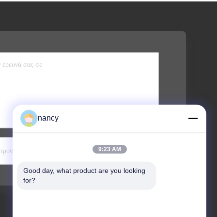
nancy
Στείλετε
9:23 AM
Good day, what product are you looking 
for?