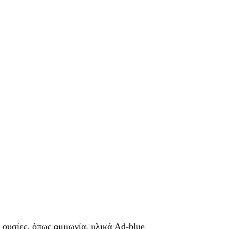
ς ουσίες, όπως αμμωνία, υλικά Ad-blue