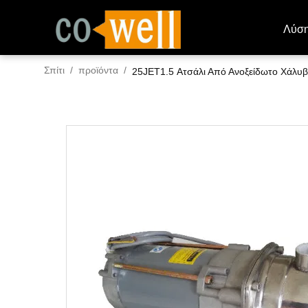
Λύσ
Σπίτι
/
προϊόντα
/
25JET1.5 Ατσάλι Από Ανοξείδωτο Χάλυ