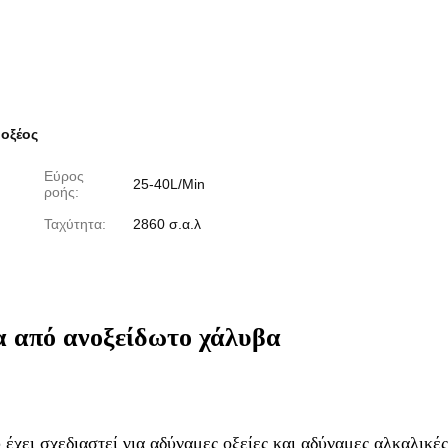
 οξέος
Εύρος
25-40L/Min
ροής:
Ταχύτητα:
2860 σ.α.λ
α από ανοξείδωτο χάλυβα
 έχει σχεδιαστεί για αδύναμες οξείες και αδύναμες αλκαλικέ