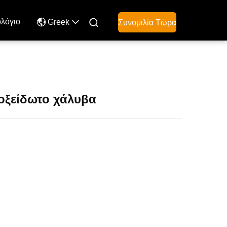
ολόγιο

Greek
Συνομιλία Τώρα
οξείδωτο χάλυβα