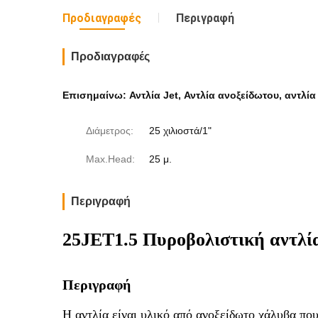
Προδιαγραφές
Περιγραφή
Προδιαγραφές
Επισημαίνω:
Αντλία Jet
,
Αντλία ανοξείδωτου
,
αντλία
Διάμετρος:
25 χιλιοστά/1"
Max.Head:
25 μ.
Περιγραφή
25JET1.5 Πυροβολιστική αντλί
Περιγραφή
Η αντλία είναι υλικό από ανοξείδωτο χάλυβα που