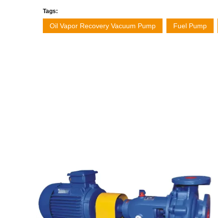
Tags:
Oil Vapor Recovery Vacuum Pump
Fuel Pump