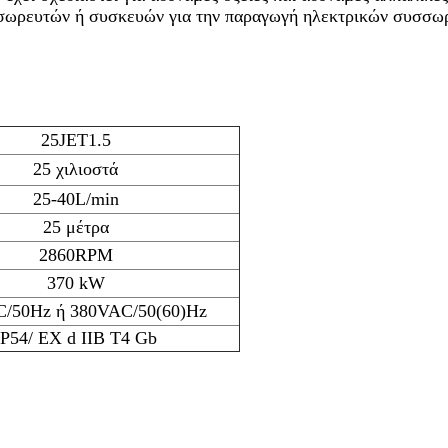
σωρευτών ή συσκευών για την παραγωγή ηλεκτρικών συσσωρ
25JET1.5
25 χιλιοστά
25-40L/min
25 μέτρα
2860RPM
370 kW
/50Hz ή 380VAC/50(60)Hz
IP54/ EX d IIB T4 Gb