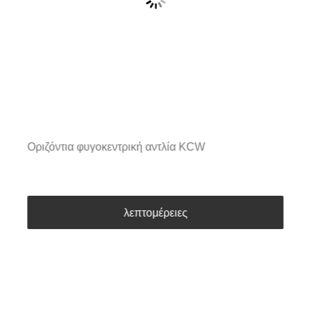
Οριζόντια φυγοκεντρική αντλία KCW
λεπτομέρειες