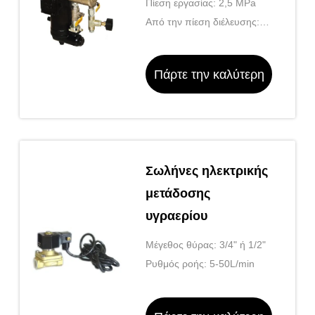
Πίεση εργασίας: 2,5 MPa
Από την πίεση διέλευσης:
4.0MPa
Πάρτε την καλύτερη
τιμή
Σωλήνες ηλεκτρικής
μετάδοσης
υγραερίου
Μέγεθος θύρας: 3/4" ή 1/2"
Ρυθμός ροής: 5-50L/min