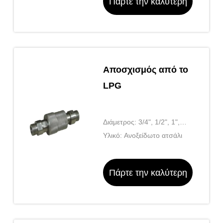
Πάρτε την καλύτερη
τιμή
Αποσχισμός από το
LPG
Διάμετρος: 3/4", 1/2", 1",
1,5", 2".
Υλικό: Ανοξείδωτο ατσάλι
Πάρτε την καλύτερη
τιμή