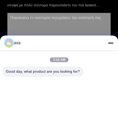
επαφή με πολύ σύντομα παρουσιάστε τον πιό lastest
κατάλογο.
ava
3:10 AM
ΥΠΟΒΟΛΉ
Good day, what product are you looking for?
ΔΙΕΎΘΥΝΣΗ
RM 803, αριθ. 46, Λεωφόρος 423, Xincun Rd., Σαγκάη, Κίνα
200065 (Greenland Putuo Commercial Plaza, κτίριο αριθ. 1)