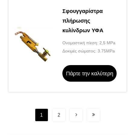
Σφουγγαρίστρα
πλήρωσης
κυλίνδρων ΥΦΑ
Ονομαστική πίεση: 2,5 MPa
Δοκιμές σώματος: 3.75MPa
Πάρτε την καλύτερη
τιμή
1
2