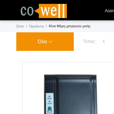
Λύσ
/
/
Κίνα Μέρη μετρητών ροής
Σπίτι
Προϊόντα
Όλα
Τύπος:
Μετρητής ροής
αντλίες βενζίνης