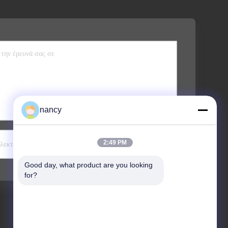
nancy
Στείλετε
2:49 PM
Good day, what product are you looking 
for?
Διεύθυνση