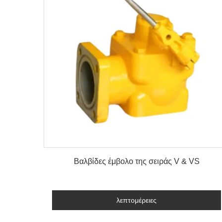
λεπτομέρειες
Βαλβίδες έμβολο της σειράς V & VS
λεπτομέρειες