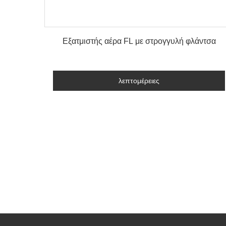
λεπτομέρειες
Εξατμιστής αέρα FL με στρογγυλή φλάντσα
λεπτομέρειες