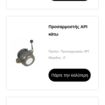
τιμή
Προσαρμοστής API
κάτω
Προϊόν: Προσαρμογέας API
Μέγεθος: 4"
Πάρτε την καλύτερη
τιμή