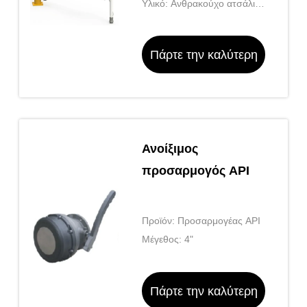
Υλικό: Ανθρακούχο ατσάλι,
αλουμίνιο, ανοξείδωτο
χάλυβα για επιλογή
Πάρτε την καλύτερη
τιμή
Ανοίξιμος
προσαρμογός API
Προϊόν: Προσαρμογέας API
Μέγεθος: 4"
Πάρτε την καλύτερη