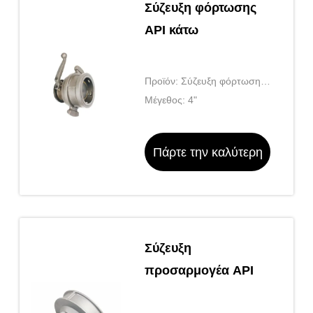
Σύζευξη φόρτωσης
API κάτω
Προϊόν: Σύζευξη φόρτωσης
API κάτω
Μέγεθος: 4"
Πάρτε την καλύτερη
τιμή
Σύζευξη
προσαρμογέα API