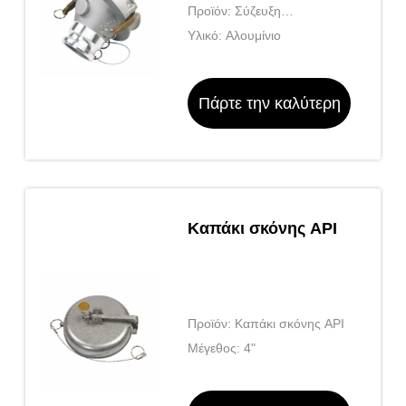
Προϊόν: Σύζευξη
προσαρμογέα API
Υλικό: Αλουμίνιο
Πάρτε την καλύτερη
τιμή
Καπάκι σκόνης API
Προϊόν: Καπάκι σκόνης API
Μέγεθος: 4"