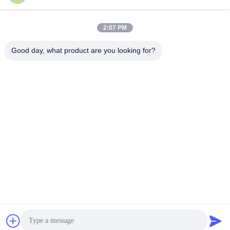
2:07 PM
ΥΠΟΒΟΛΉ
Good day, what product are you looking for?
ΔΙΕΎΘΥΝΣΗ
RM 803, αριθ. 46, Λεωφόρος 423, Xincun Rd., Σαγκάη, Κίνα
200065 (Greenland Putuo Commercial Plaza, κτίριο αριθ. 1)
SHANGHAI COWELL MACHINERY CO., LTD.
Καλή ποιότητα της Κίνας Μετρητής ροής Προμηθευτής.
Πνευματικά δικαιώματα © 2024-2026 Shanghai Cowell
Machinery Co., Ltd. . Διατηρούνται όλα τα πνευματικά
δικαιώματα.