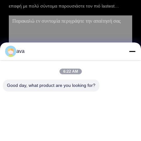
επαφή με πολύ σύντομα παρουσιάστε τον πιό lastest
κατάλογο.
ava
6:22 AM
ΥΠΟΒΟΛΉ
Good day, what product are you looking for?
ΔΙΕΎΘΥΝΣΗ
RM 803, αριθ. 46, Λεωφόρος 423, Xincun Rd., Σαγκάη, Κίνα
200065 (Greenland Putuo Commercial Plaza, κτίριο αριθ. 1)