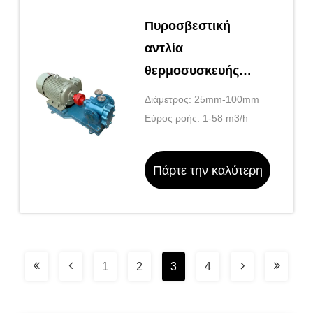
Πυροσβεστική
αντλία
θερμοσυσκευής
σειράς LQB για
Διάμετρος: 25mm-100mm
άσφαλτο
Εύρος ροής: 1-58 m3/h
Πάρτε την καλύτερη
τιμή
1
2
3
4