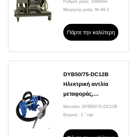
Ρυθμός ροής: 200l/min
Μετρητής ροής: Μ-40-1
Πάρτε την καλύτερη
τιμή
DYB50/75-DC12B
Ηλεκτρική αντλία
μεταφοράς,
ανθεκτική σε έκρηξη
Μοντέλο: DYB50/75-DC12B
Εισροή:: 1 " npt