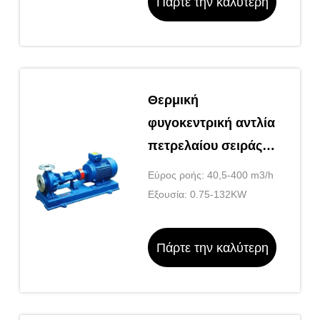
Πάρτε την καλύτερη
τιμή
Θερμική
φυγοκεντρική αντλία
πετρελαίου σειράς
LQRY
Εύρος ροής: 40,5-400 m3/h
Εξουσία: 0.75-132KW
Πάρτε την καλύτερη
τιμή