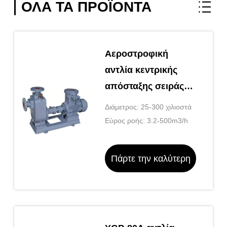
ΌΛΑ ΤΑ ΠΡΟΪΌΝΤΑ
Αεροστροφική
αντλία κεντρικής
απόσταξης σειράς
CYZ-A
Διάμετρος: 25-300 χιλιοστά
Εύρος ροής: 3.2-500m3/h
Πάρτε την καλύτερη
τιμή