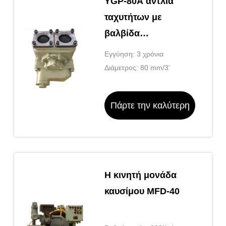
YGP-80A αντλία
ταχυτήτων με
βαλβίδα
παράκαμψης
Εγγύηση: 3 χρόνια
Διάμετρος: 80 mm/3'
Πάρτε την καλύτερη
τιμή
Η κινητή μονάδα
καυσίμου MFD-40